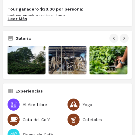
Tour ganadero $30.00 por persona:
incluye snack y visita al lago
Leer Más
Duración:
Dependerá de la Actividad
Galería
Experiencias
Al Aire Libre
Yoga
Cata del Café
Cafetales
Fincas de Café