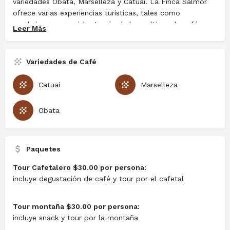
variedades Obata, Marselleza y Catuai. La Finca Salmor
ofrece varias experiencias turísticas, tales como
senderismo sensorial a través de los cultivos de café,
Leer Más
avistamiento de aves, una capilla privada para momentos
espirituales, y demostraciones de la producción de leche
grado A, desde nacimiento hasta producción final. La
Variedades de Café
finca cuenta con bosque virgen dentro de la finca y su
plan para los próximos 5 años incluye su protección y la
Catuai
Marselleza
resiembra de diferentes árboles que ayuden a la
conservación del agua.
Obata
Paquetes
Tour Cafetalero $30.00 por persona:
incluye degustación de café y tour por el cafetal
Tour montaña $30.00 por persona:
incluye snack y tour por la montaña