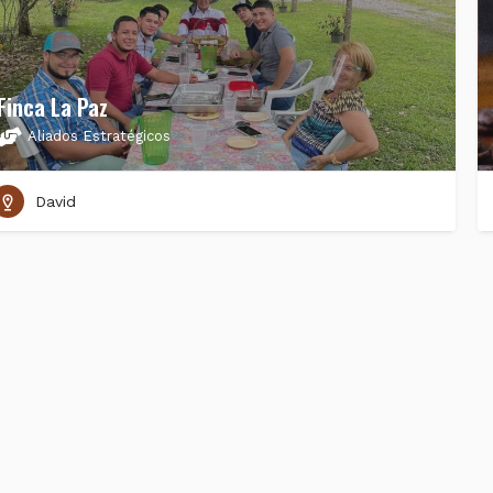
Finca La Paz
Aliados Estratégicos
David