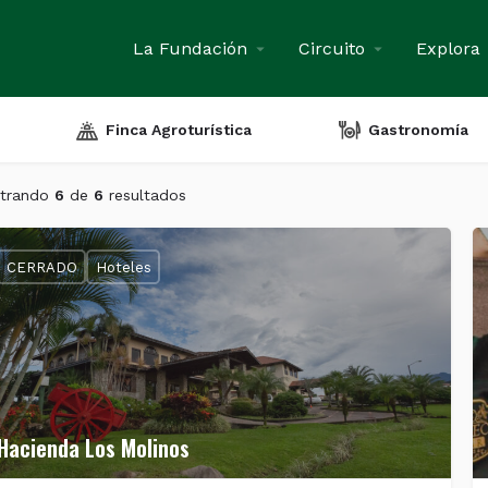
La Fundación
Circuito
Explora
Finca Agroturística
Gastronomía
trando
6
de
6
resultados
CERRADO
Hoteles
Hacienda Los Molinos