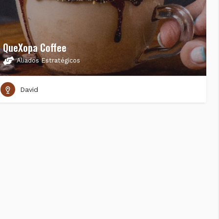
QueXopa Coffee
Aliados Estratégicos
David