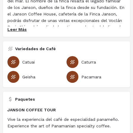
del mar. El nombre de la finca resalta el legado familiar
de los Janson, dueños de la finca desde su fundación. En
el Janson Coffee House, cafetería de la Finca Janson,
podrás disfrutar de unas vistas excepcionales del Voclán
Barú. Ahí podrás salir de la rutina y rodearte del clima de
Leer Más
la eterna primavera mientras tomas una taza de café de
especialidad o saboreas un delicioso dulce casero.
Además, puedes realizar un recorrido por el beneficio de
Variedades de Café
café y conocer todo sobre el proceso de producción de
café de alta calidad, y degustar las diferentes variedades
Catuai
Caturra
de café que se cultivan dentro de la finca, como Caturra,
Catuai, Pacamara y el mundialmente reconocido Janson
Geisha
Pacamara
Geisha. En el futuro, la finca busca seguir innovando,
replantando y probando productos nuevos, amigables al
medioambiente. En el ámbito turístico, añadirán nuevas
experiencias como la visita a la torrefactora, entre otros.
Paquetes
¡Visita la Finca Janson y prueba café de talla mundial!
JANSON COFFEE TOUR
Vive la experiencia del café de especialidad panameño.
Experience the art of Panamanian specialty coffee.