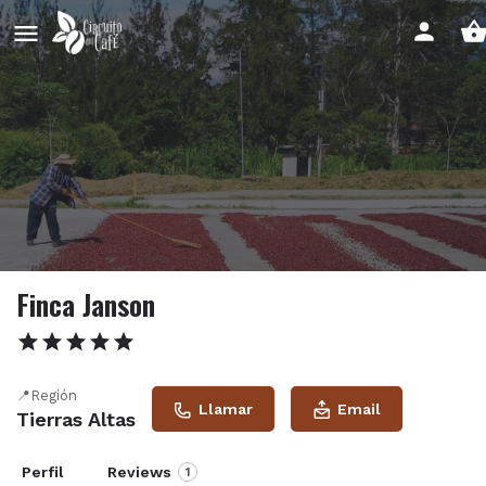
Finca Janson
📍Región
Llamar
Email
Tierras Altas
Perfil
Reviews
1