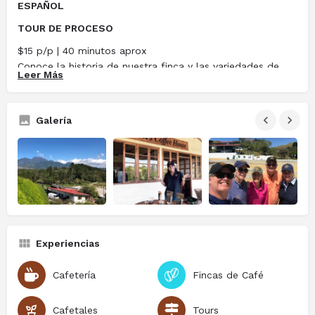
ESPAÑOL
TOUR DE PROCESO
$15 p/p | 40 minutos aprox
Conoce la historia de nuestra finca y las variedades de
Leer Más
café que cultivamos. El recorrido incluye el beneficio
húmedo, donde se explica el proceso que siguen las
cerezas de café desde la cosecha, y el beneficio seco,
Galería
que abarca el patio de secado y el área de
almacenamiento del café.
TOUR DE PROCESO & TUESTE
$25 p/p | 1 hora aprox
Este tour incluye el recorrido del Tour de Proceso del
café y, adicionalmente, una visita al área de tueste, donde
podrás disfrutar del aroma del café recién tostado y
Experiencias
conocer esta importante etapa del proceso. Disponible
de martes a sábado en horas de la mañana.
Cafetería
Fincas de Café
DEGUSTACIÓN
Cafetales
Tours
$15 p/p | 40 minutos aprox