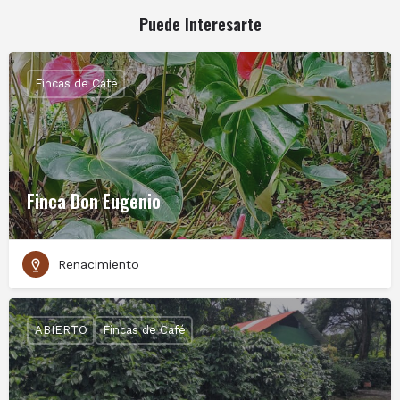
Discover the history of our farm and the coffee varieties
Puede Interesarte
we grow. This guided tour includes a visit to the wet mill,
where the coffee cherry process is explained, followed by
the dry mill, drying patio and storage area.
Fincas de Café
PROCESS & ROASTING TOUR
$25 p/p | 1 hour approx
This tour includes the Coffee Process Tour plus a visit to
the roasting area, where guests can experience the aroma
of freshly roasted coffee and learn about this important
Finca Don Eugenio
stage of the process. Available from Tuesday to Saturday
in the mornings.
COFFEE TASTING
Renacimiento
$15 p/p | 40 minutes approx
Guided tasting of specialty coffees such as Janson
Geisha, Janson Family, Janson Pacamara and Geisha peel
ABIERTO
Fincas de Café
tea. Brewing and filtering methods are also explained
during the experience.
COMPLETE TOUR