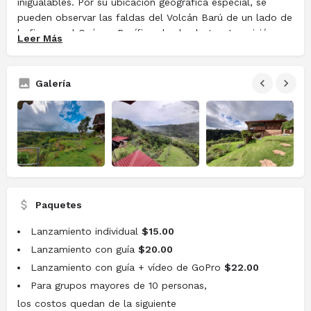
inigualables. Por su ubicación geográfica especial, se
pueden observar las faldas del Volcán Barú de un lado de
la finca, y el Océano Pacífico desde el otro. La misión
Leer Más
que su dueño, José Otero, tiene para la finca es la de
brindar experiencias únicas a visitantes a través del
deporte de aventura sin comprometer el entorno natural.
Galería
Paradise Canopy Park logra hacer esto manteniendo la
máxima seguridad con el uso de arneses totalmente
certificados. No te puedes perder su línea de Canopy
Aventura, con 450 metros de longitud y 40 metros de
altura máxima, que asegura una experiencia inigualable.
Paquetes
Lanzamiento individual
$15.00
Lanzamiento con guía
$20.00
Lanzamiento con guía + vídeo de GoPro
$22.00
Para grupos mayores de 10 personas,
los costos quedan de la siguiente