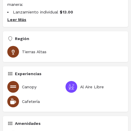
manera:
Lanzamiento individual
$13.00
Leer Más
Lanzamiento con Guía
$18.00
Lanzamiento con guía + video de GoPro
$22.00
Duración:
1 hora
Región
Tierras Altas
Experiencias
Canopy
Al Aire Libre
Cafetería
Amenidades