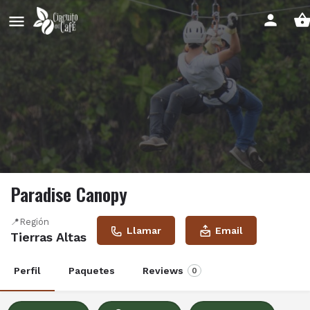
Paradise Canopy
📍Región
Llamar
Email
Tierras Altas
Perfil
Paquetes
Reviews
0